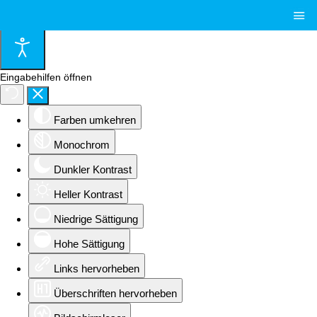
≡
Eingabehilfen öffnen
Farben umkehren
Monochrom
Dunkler Kontrast
Heller Kontrast
Niedrige Sättigung
Hohe Sättigung
Links hervorheben
Überschriften hervorheben