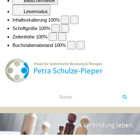
Bildschirmleser
Lesemodus
Inhaltsskalierung
100
%
Schriftgröße
100
%
Zeilenhöhe
100
%
Buchstabenabstand
100
%
In Verbindung leben.